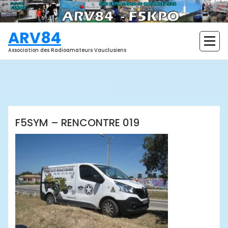
Aller
au
contenu
ARV84
Association des Radioamateurs Vauclusiens
ARV84
F5SYM – RENCONTRE 019