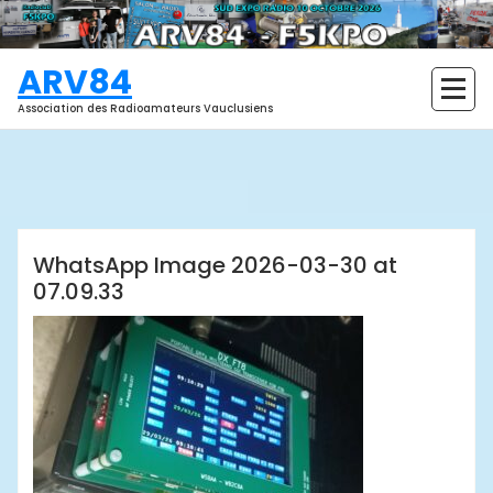
Aller
au
contenu
ARV84
Association des Radioamateurs Vauclusiens
Thierry Luban
WhatsApp Image 2026-03-30 at
07.09.33