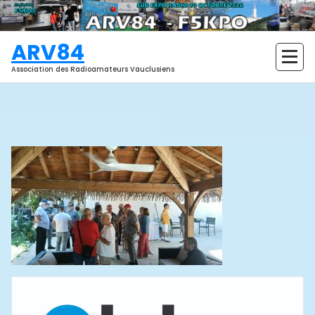
Aller
au
contenu
ARV84
Association des Radioamateurs Vauclusiens