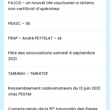
F4JCD – un nouvel OM vauclusien a obtenu
son certificat d’opérateur
F6ASC – SK
F9AP – André PETTELAT – sk
Fête des associations samedi 4 septembre
2021
TM84MV – TM84TDF
Rassemblement radioamateurs du 13 juin 2021
chez F5SYM
Compte rendu de la 15° toporadio des Papes