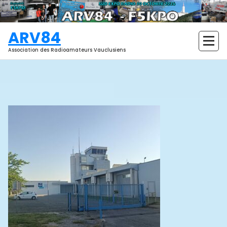
Aller
au
contenu
ARV84
Association des Radioamateurs Vauclusiens