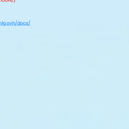
 100Hz)
5nlg.ovh/docs/