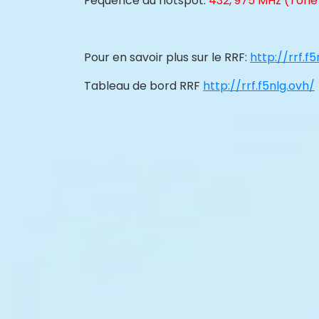
Féquence du hotspot:
432, 975 MHz (Tone
Pour en savoir plus sur le RRF:
http://rrf.f
Tableau de bord RRF
http://rrf.f5nlg.ovh/