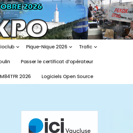
d
i
o
c
l
u
b
P
i
q
u
e
-
N
i
q
u
e
2
0
2
6
T
r
a
f
i
c
o
u
l
i
n
P
a
s
s
e
r
l
e
c
e
r
t
i
f
i
c
a
t
d
’
o
p
é
r
a
t
e
u
r
T
M
8
4
T
F
R
2
0
2
6
L
o
g
i
c
i
e
l
s
O
p
e
n
S
o
u
r
c
e