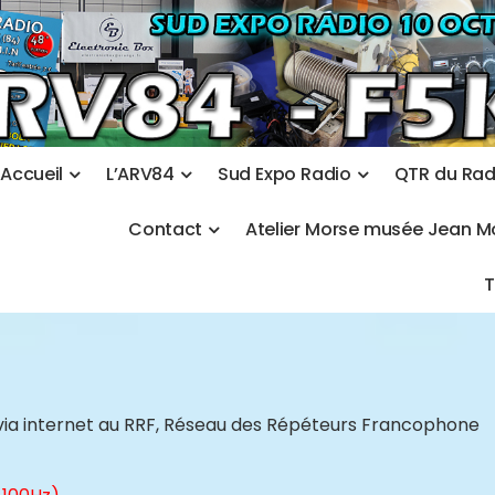
A
c
c
u
e
i
l
L
’
A
R
V
8
4
S
u
d
E
x
p
o
R
a
d
i
o
Q
T
R
d
u
R
a
C
o
n
t
a
c
t
A
t
e
l
i
e
r
M
o
r
s
e
m
u
s
é
e
J
e
a
n
M
via internet au RRF, Réseau des Répéteurs Francophone