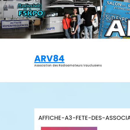
Aller
au
contenu
ARV84
Association des Radioamateurs Vauclusiens
ARV84
AFFICHE-A3-FETE-DES-ASSOCI