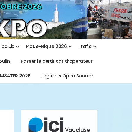
d
i
o
c
l
u
b
P
i
q
u
e
-
N
i
q
u
e
2
0
2
6
T
r
a
f
i
c
o
u
l
i
n
P
a
s
s
e
r
l
e
c
e
r
t
i
f
i
c
a
t
d
’
o
p
é
r
a
t
e
u
r
T
M
8
4
T
F
R
2
0
2
6
L
o
g
i
c
i
e
l
s
O
p
e
n
S
o
u
r
c
e