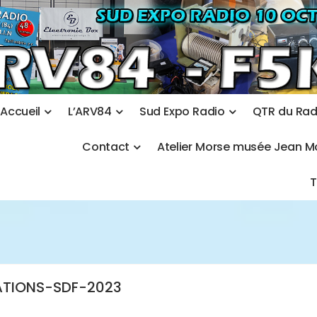
A
c
c
u
e
i
l
L
’
A
R
V
8
4
S
u
d
E
x
p
o
R
a
d
i
o
Q
T
R
d
u
R
a
C
o
n
t
a
c
t
A
t
e
l
i
e
r
M
o
r
s
e
m
u
s
é
e
J
e
a
n
M
ATIONS-SDF-2023