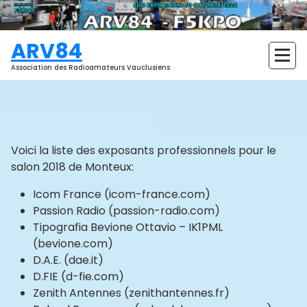
Aller
au
contenu
ARV84
Association des Radioamateurs Vauclusiens
Voici la liste des exposants professionnels pour le
salon 2018 de Monteux:
Icom France (icom-france.com)
Passion Radio (passion-radio.com)
Tipografia Bevione Ottavio – IK1PML
(bevione.com)
D.A.E. (dae.it)
D.FIE (d-fie.com)
Zenith Antennes (zenithantennes.fr)