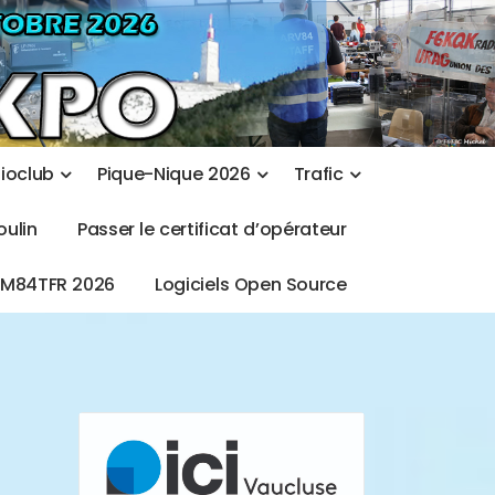
d
i
o
c
l
u
b
P
i
q
u
e
-
N
i
q
u
e
2
0
2
6
T
r
a
f
i
c
o
u
l
i
n
P
a
s
s
e
r
l
e
c
e
r
t
i
f
i
c
a
t
d
’
o
p
é
r
a
t
e
u
r
T
M
8
4
T
F
R
2
0
2
6
L
o
g
i
c
i
e
l
s
O
p
e
n
S
o
u
r
c
e