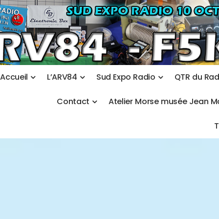
A
c
c
u
e
i
l
L
’
A
R
V
8
4
S
u
d
E
x
p
o
R
a
d
i
o
Q
T
R
d
u
R
a
C
o
n
t
a
c
t
A
t
e
l
i
e
r
M
o
r
s
e
m
u
s
é
e
J
e
a
n
M