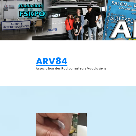
Aller
au
contenu
ARV84
Association des Radioamateurs Vauclusiens