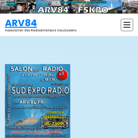
Aller
au
contenu
ARV84
Association des Radioamateurs Vauclusiens