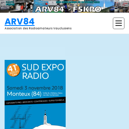
Aller
au
contenu
ARV84
Association des Radioamateurs Vauclusiens