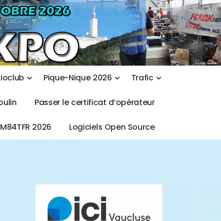
d
i
o
c
l
u
b
P
i
q
u
e
-
N
i
q
u
e
2
0
2
6
T
r
a
f
i
c
o
u
l
i
n
P
a
s
s
e
r
l
e
c
e
r
t
i
f
i
c
a
t
d
’
o
p
é
r
a
t
e
u
r
T
M
8
4
T
F
R
2
0
2
6
L
o
g
i
c
i
e
l
s
O
p
e
n
S
o
u
r
c
e