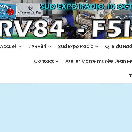
A
c
c
u
e
i
l
L
’
A
R
V
8
4
S
u
d
E
x
p
o
R
a
d
i
o
Q
T
R
d
u
R
a
C
o
n
t
a
c
t
A
t
e
l
i
e
r
M
o
r
s
e
m
u
s
é
e
J
e
a
n
M