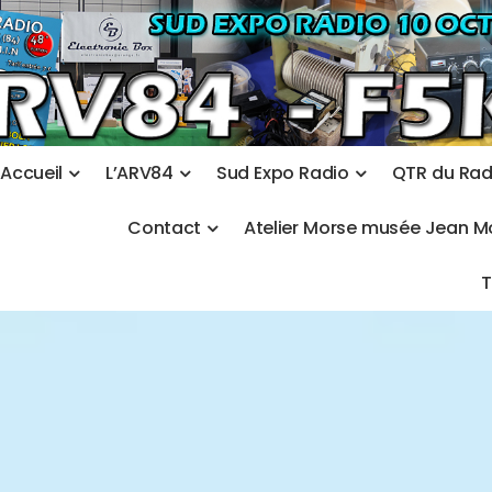
A
c
c
u
e
i
l
L
’
A
R
V
8
4
S
u
d
E
x
p
o
R
a
d
i
o
Q
T
R
d
u
R
a
C
o
n
t
a
c
t
A
t
e
l
i
e
r
M
o
r
s
e
m
u
s
é
e
J
e
a
n
M