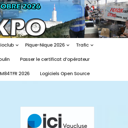
d
i
o
c
l
u
b
P
i
q
u
e
-
N
i
q
u
e
2
0
2
6
T
r
a
f
i
c
o
u
l
i
n
P
a
s
s
e
r
l
e
c
e
r
t
i
f
i
c
a
t
d
’
o
p
é
r
a
t
e
u
r
T
M
8
4
T
F
R
2
0
2
6
L
o
g
i
c
i
e
l
s
O
p
e
n
S
o
u
r
c
e