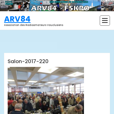
Aller
au
contenu
ARV84
Association des Radioamateurs Vauclusiens
ARV84
Salon-2017-220