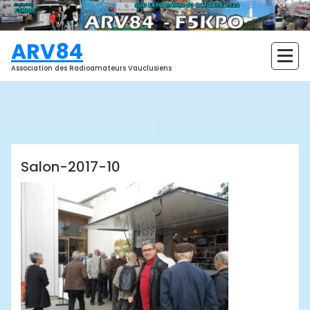
Aller
au
contenu
ARV84
Association des Radioamateurs Vauclusiens
ARV84
Salon-2017-10