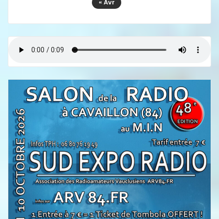
« Avr