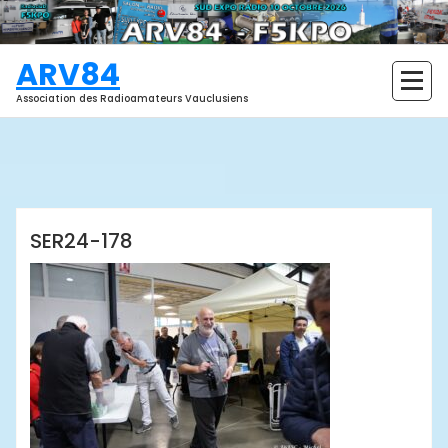
Aller
au
contenu
ARV84
Association des Radioamateurs Vauclusiens
ARV84
SER24-178