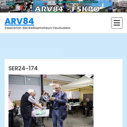
Aller
au
contenu
ARV84
Association des Radioamateurs Vauclusiens
ARV84
SER24-174