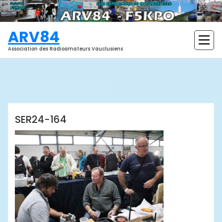
Aller
au
contenu
ARV84
Association des Radioamateurs Vauclusiens
ARV84
SER24-164