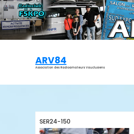
Aller
au
contenu
ARV84
Association des Radioamateurs Vauclusiens
ARV84
SER24-150