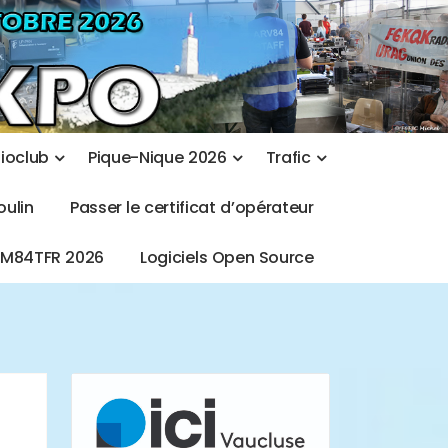
d
i
o
c
l
u
b
P
i
q
u
e
-
N
i
q
u
e
2
0
2
6
T
r
a
f
i
c
o
u
l
i
n
P
a
s
s
e
r
l
e
c
e
r
t
i
f
i
c
a
t
d
’
o
p
é
r
a
t
e
u
r
T
M
8
4
T
F
R
2
0
2
6
L
o
g
i
c
i
e
l
s
O
p
e
n
S
o
u
r
c
e