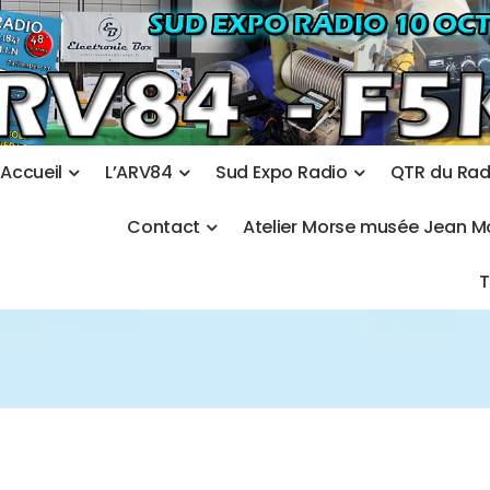
A
c
c
u
e
i
l
L
’
A
R
V
8
4
S
u
d
E
x
p
o
R
a
d
i
o
Q
T
R
d
u
R
a
C
o
n
t
a
c
t
A
t
e
l
i
e
r
M
o
r
s
e
m
u
s
é
e
J
e
a
n
M