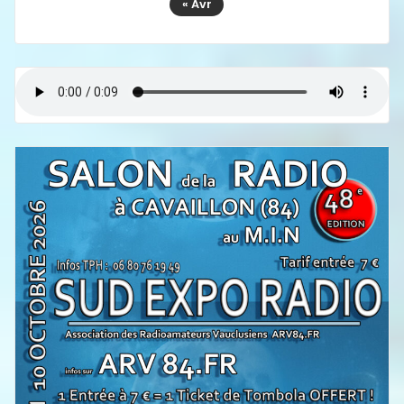
« Avr