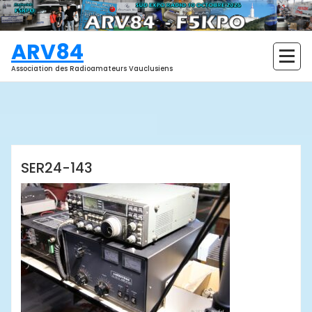
Aller
au
contenu
ARV84
Association des Radioamateurs Vauclusiens
ARV84
SER24-143