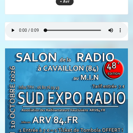
« Avr