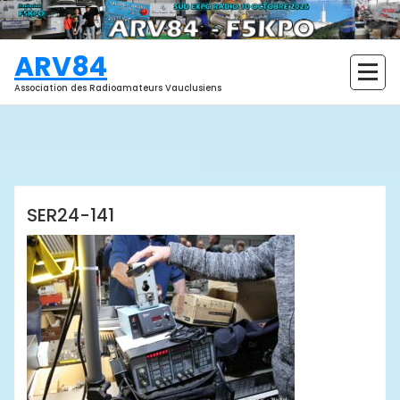
Aller
au
contenu
ARV84
Association des Radioamateurs Vauclusiens
ARV84
SER24-141