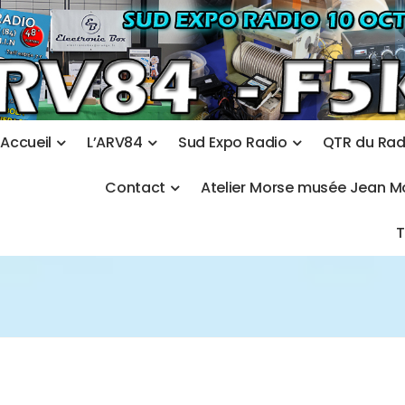
A
c
c
u
e
i
l
L
’
A
R
V
8
4
S
u
d
E
x
p
o
R
a
d
i
o
Q
T
R
d
u
R
a
C
o
n
t
a
c
t
A
t
e
l
i
e
r
M
o
r
s
e
m
u
s
é
e
J
e
a
n
M