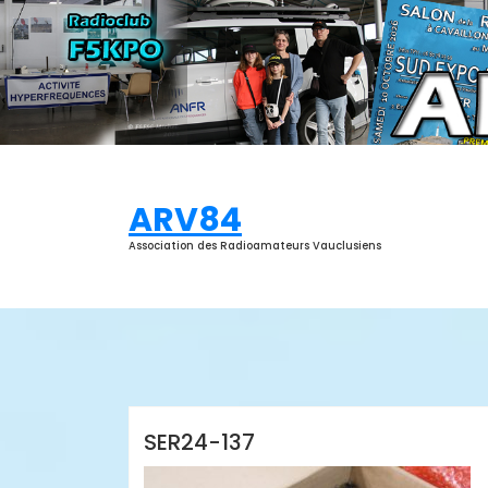
Aller
au
contenu
ARV84
Association des Radioamateurs Vauclusiens
ARV84
SER24-137