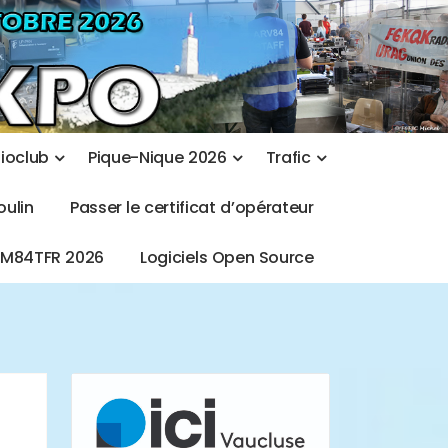
d
i
o
c
l
u
b
P
i
q
u
e
-
N
i
q
u
e
2
0
2
6
T
r
a
f
i
c
o
u
l
i
n
P
a
s
s
e
r
l
e
c
e
r
t
i
f
i
c
a
t
d
’
o
p
é
r
a
t
e
u
r
T
M
8
4
T
F
R
2
0
2
6
L
o
g
i
c
i
e
l
s
O
p
e
n
S
o
u
r
c
e