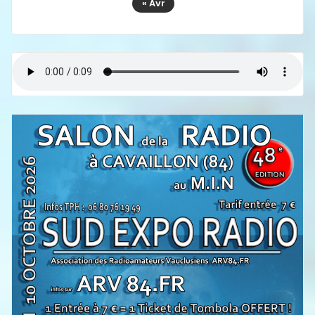
« Avr