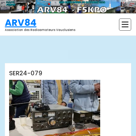
Aller
au
contenu
ARV84
Association des Radioamateurs Vauclusiens
ARV84
SER24-079