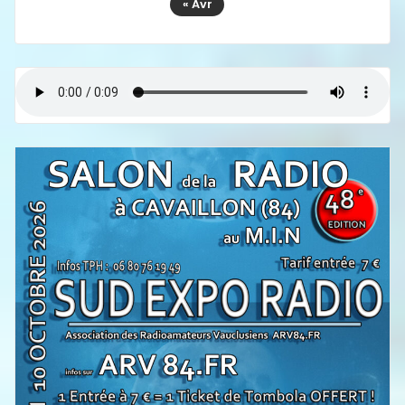
« Avr