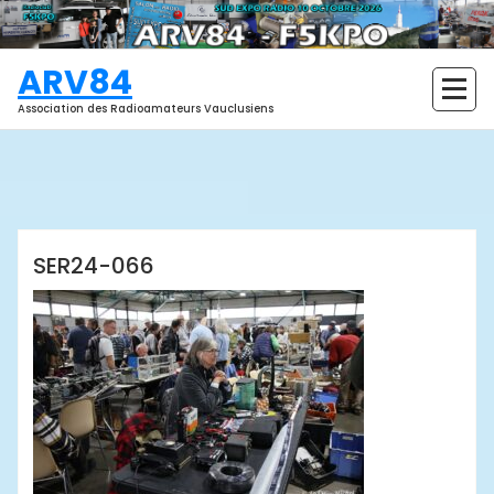
Aller
au
contenu
ARV84
Association des Radioamateurs Vauclusiens
ARV84
SER24-066