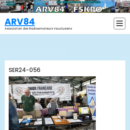
Aller
au
contenu
ARV84
Association des Radioamateurs Vauclusiens
ARV84
SER24-056