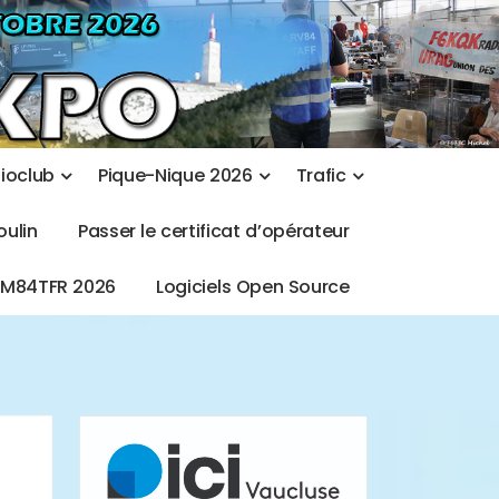
d
i
o
c
l
u
b
P
i
q
u
e
-
N
i
q
u
e
2
0
2
6
T
r
a
f
i
c
o
u
l
i
n
P
a
s
s
e
r
l
e
c
e
r
t
i
f
i
c
a
t
d
’
o
p
é
r
a
t
e
u
r
T
M
8
4
T
F
R
2
0
2
6
L
o
g
i
c
i
e
l
s
O
p
e
n
S
o
u
r
c
e