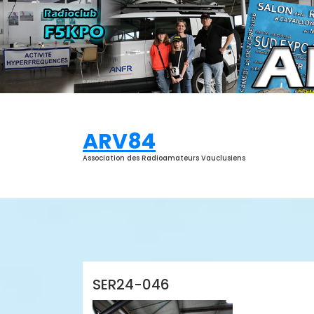
Aller
au
contenu
ARV84
Association des Radioamateurs Vauclusiens
ARV84
SER24-046