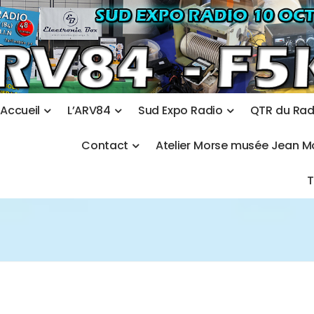
A
c
c
u
e
i
l
L
’
A
R
V
8
4
S
u
d
E
x
p
o
R
a
d
i
o
Q
T
R
d
u
R
a
C
o
n
t
a
c
t
A
t
e
l
i
e
r
M
o
r
s
e
m
u
s
é
e
J
e
a
n
M