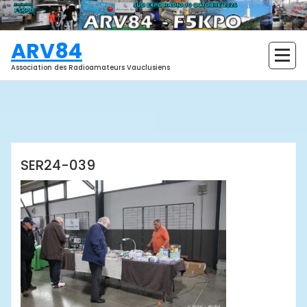
Aller
au
contenu
ARV84
Association des Radioamateurs Vauclusiens
ARV84
SER24-039