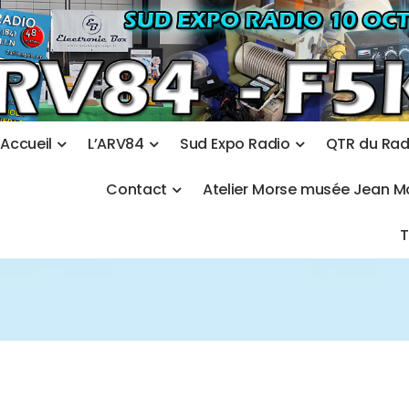
A
c
c
u
e
i
l
L
’
A
R
V
8
4
S
u
d
E
x
p
o
R
a
d
i
o
Q
T
R
d
u
R
a
C
o
n
t
a
c
t
A
t
e
l
i
e
r
M
o
r
s
e
m
u
s
é
e
J
e
a
n
M