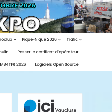
d
i
o
c
l
u
b
P
i
q
u
e
-
N
i
q
u
e
2
0
2
6
T
r
a
f
i
c
o
u
l
i
n
P
a
s
s
e
r
l
e
c
e
r
t
i
f
i
c
a
t
d
’
o
p
é
r
a
t
e
u
r
T
M
8
4
T
F
R
2
0
2
6
L
o
g
i
c
i
e
l
s
O
p
e
n
S
o
u
r
c
e