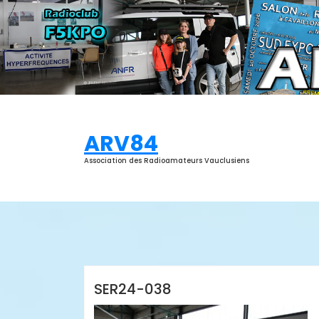
Aller
au
contenu
ARV84
Association des Radioamateurs Vauclusiens
ARV84
SER24-038