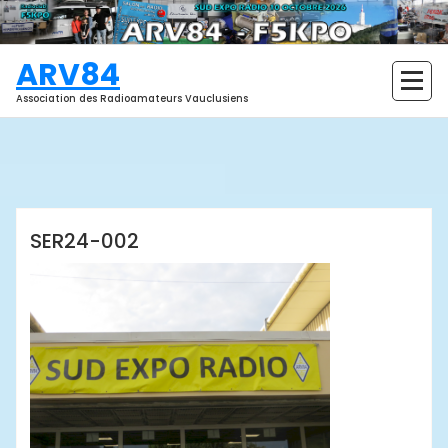
Aller
au
contenu
ARV84
Association des Radioamateurs Vauclusiens
ARV84
SER24-002