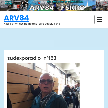
Aller
au
contenu
ARV84
Association des Radioamateurs Vauclusiens
ARV84
sudexporadio-n°153