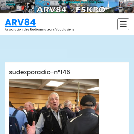
Aller
au
contenu
ARV84
Association des Radioamateurs Vauclusiens
ARV84
sudexporadio-n°146