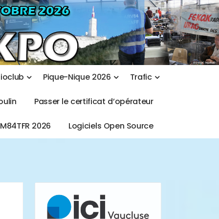
d
i
o
c
l
u
b
P
i
q
u
e
-
N
i
q
u
e
2
0
2
6
T
r
a
f
i
c
o
u
l
i
n
P
a
s
s
e
r
l
e
c
e
r
t
i
f
i
c
a
t
d
’
o
p
é
r
a
t
e
u
r
T
M
8
4
T
F
R
2
0
2
6
L
o
g
i
c
i
e
l
s
O
p
e
n
S
o
u
r
c
e