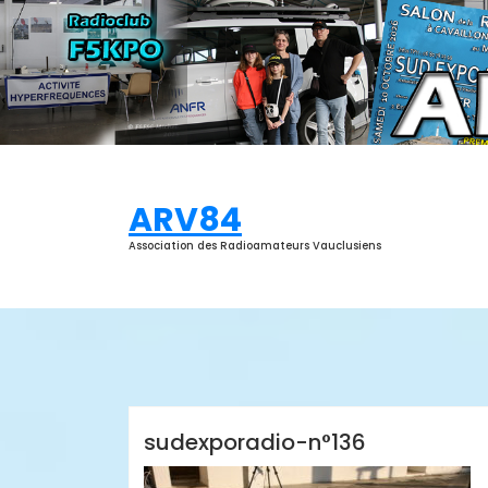
Aller
au
contenu
ARV84
Association des Radioamateurs Vauclusiens
ARV84
sudexporadio-n°136