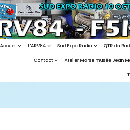
A
c
c
u
e
i
l
L
’
A
R
V
8
4
S
u
d
E
x
p
o
R
a
d
i
o
Q
T
R
d
u
R
a
C
o
n
t
a
c
t
A
t
e
l
i
e
r
M
o
r
s
e
m
u
s
é
e
J
e
a
n
M