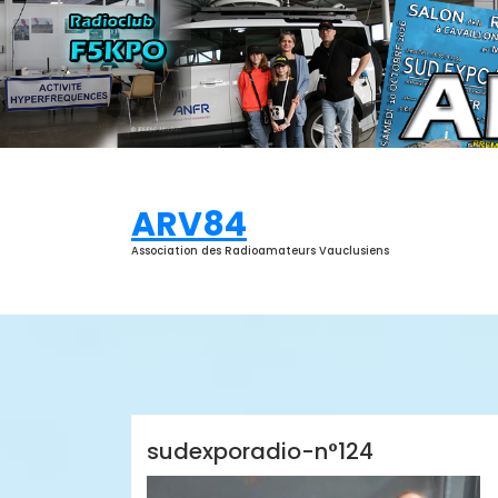
Aller
au
contenu
ARV84
Association des Radioamateurs Vauclusiens
ARV84
sudexporadio-n°124