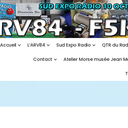
A
c
c
u
e
i
l
L
’
A
R
V
8
4
S
u
d
E
x
p
o
R
a
d
i
o
Q
T
R
d
u
R
a
C
o
n
t
a
c
t
A
t
e
l
i
e
r
M
o
r
s
e
m
u
s
é
e
J
e
a
n
M