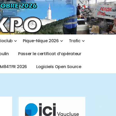
d
i
o
c
l
u
b
P
i
q
u
e
-
N
i
q
u
e
2
0
2
6
T
r
a
f
i
c
o
u
l
i
n
P
a
s
s
e
r
l
e
c
e
r
t
i
f
i
c
a
t
d
’
o
p
é
r
a
t
e
u
r
T
M
8
4
T
F
R
2
0
2
6
L
o
g
i
c
i
e
l
s
O
p
e
n
S
o
u
r
c
e