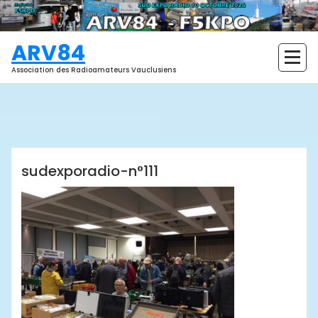
Aller
au
contenu
ARV84
Association des Radioamateurs Vauclusiens
ARV84
sudexporadio-n°111