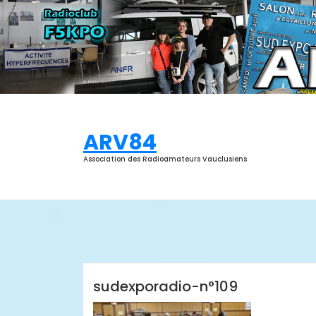
Aller
au
contenu
ARV84
Association des Radioamateurs Vauclusiens
ARV84
sudexporadio-n°109