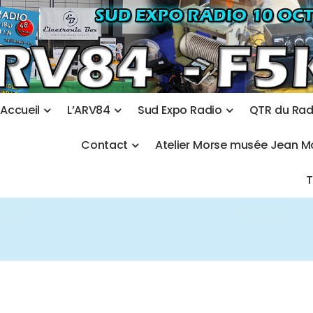
A
c
c
u
e
i
l
L
’
A
R
V
8
4
S
u
d
E
x
p
o
R
a
d
i
o
Q
T
R
d
u
R
a
C
o
n
t
a
c
t
A
t
e
l
i
e
r
M
o
r
s
e
m
u
s
é
e
J
e
a
n
M