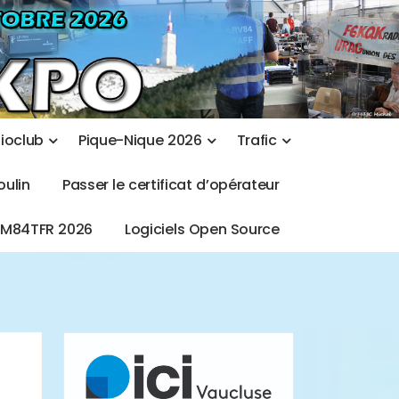
d
i
o
c
l
u
b
P
i
q
u
e
-
N
i
q
u
e
2
0
2
6
T
r
a
f
i
c
o
u
l
i
n
P
a
s
s
e
r
l
e
c
e
r
t
i
f
i
c
a
t
d
’
o
p
é
r
a
t
e
u
r
T
M
8
4
T
F
R
2
0
2
6
L
o
g
i
c
i
e
l
s
O
p
e
n
S
o
u
r
c
e