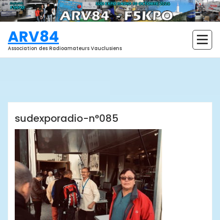
Aller
au
contenu
ARV84
Association des Radioamateurs Vauclusiens
ARV84
sudexporadio-n°085