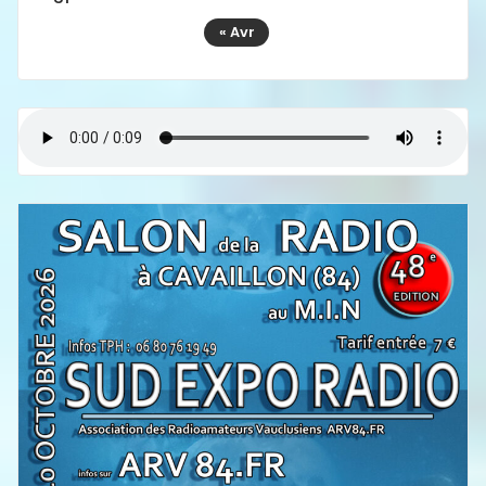
« Avr