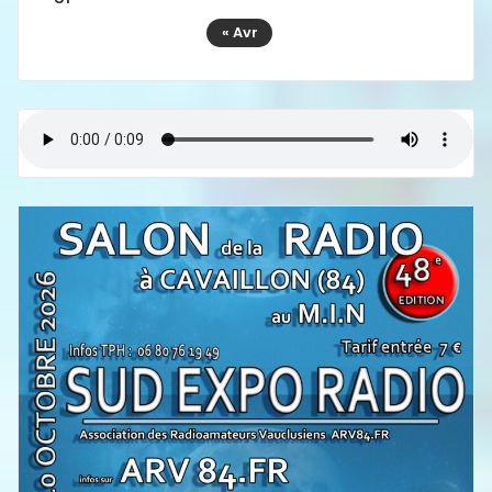
« Avr