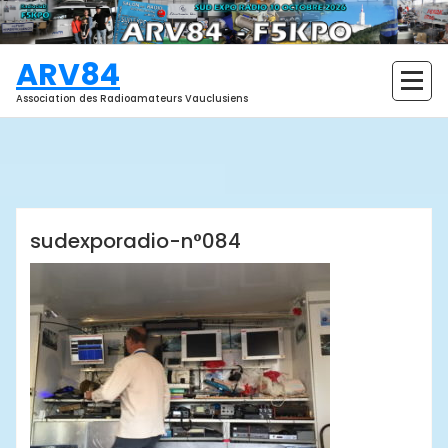
Aller
au
contenu
ARV84
Association des Radioamateurs Vauclusiens
ARV84
sudexporadio-n°084