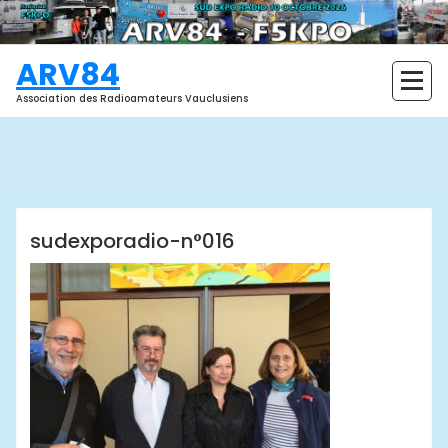
Aller
au
contenu
ARV84
Association des Radioamateurs Vauclusiens
ARV84
sudexporadio-n°016