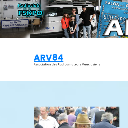
Aller
au
contenu
ARV84
Association des Radioamateurs Vauclusiens