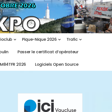
d
i
o
c
l
u
b
P
i
q
u
e
-
N
i
q
u
e
2
0
2
6
T
r
a
f
i
c
o
u
l
i
n
P
a
s
s
e
r
l
e
c
e
r
t
i
f
i
c
a
t
d
’
o
p
é
r
a
t
e
u
r
T
M
8
4
T
F
R
2
0
2
6
L
o
g
i
c
i
e
l
s
O
p
e
n
S
o
u
r
c
e