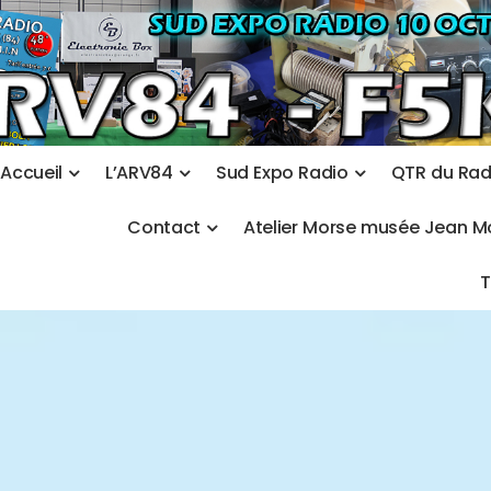
A
c
c
u
e
i
l
L
’
A
R
V
8
4
S
u
d
E
x
p
o
R
a
d
i
o
Q
T
R
d
u
R
a
C
o
n
t
a
c
t
A
t
e
l
i
e
r
M
o
r
s
e
m
u
s
é
e
J
e
a
n
M