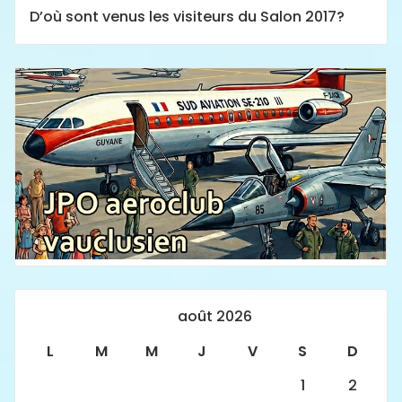
D’où sont venus les visiteurs du Salon 2017?
août 2026
L
M
M
J
V
S
D
1
2