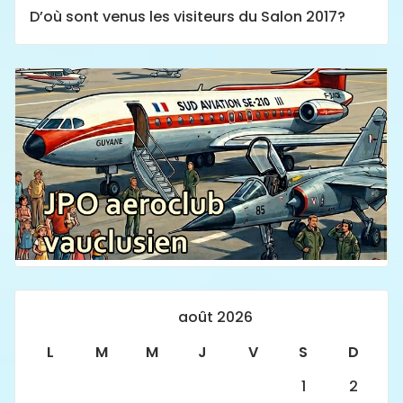
D’où sont venus les visiteurs du Salon 2017?
août 2026
L
M
M
J
V
S
D
1
2