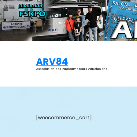
Aller
au
contenu
ARV84
Association des Radioamateurs Vauclusiens
[woocommerce_cart]