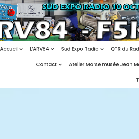
A
c
c
u
e
i
l
L
’
A
R
V
8
4
S
u
d
E
x
p
o
R
a
d
i
o
Q
T
R
d
u
R
a
C
o
n
t
a
c
t
A
t
e
l
i
e
r
M
o
r
s
e
m
u
s
é
e
J
e
a
n
M