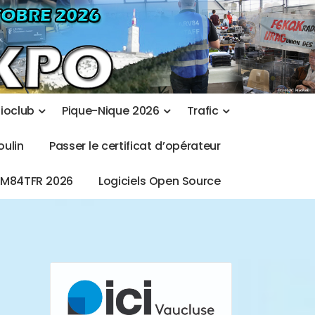
d
i
o
c
l
u
b
P
i
q
u
e
-
N
i
q
u
e
2
0
2
6
T
r
a
f
i
c
o
u
l
i
n
P
a
s
s
e
r
l
e
c
e
r
t
i
f
i
c
a
t
d
’
o
p
é
r
a
t
e
u
r
T
M
8
4
T
F
R
2
0
2
6
L
o
g
i
c
i
e
l
s
O
p
e
n
S
o
u
r
c
e