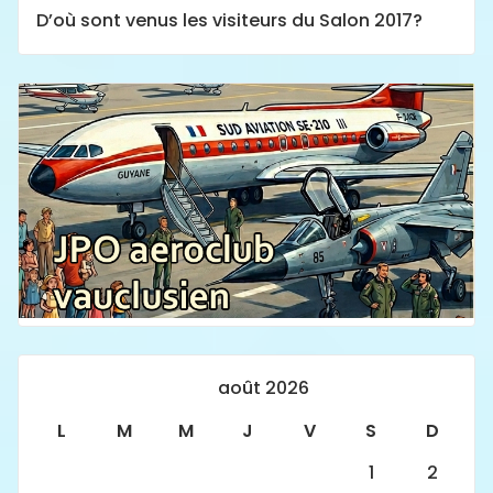
D’où sont venus les visiteurs du Salon 2017?
août 2026
L
M
M
J
V
S
D
1
2