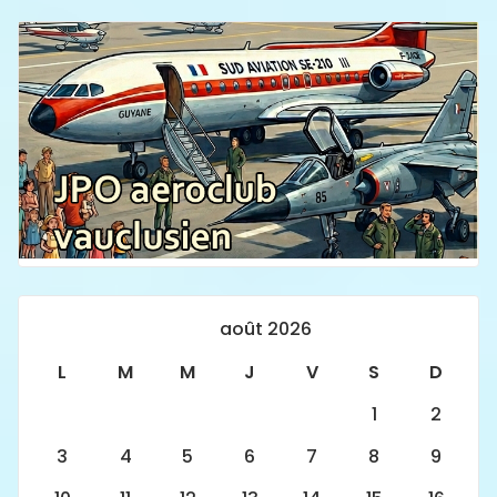
août 2026
L
M
M
J
V
S
D
1
2
3
4
5
6
7
8
9