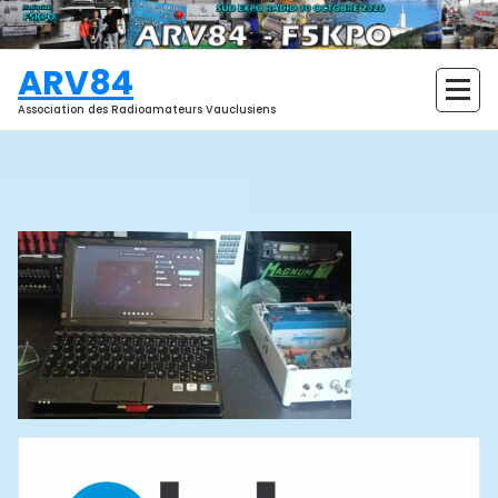
Aller
au
contenu
ARV84
Association des Radioamateurs Vauclusiens