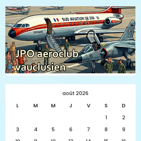
août 2026
L
M
M
J
V
S
D
1
2
3
4
5
6
7
8
9