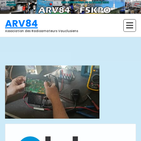
Aller
au
contenu
ARV84
Association des Radioamateurs Vauclusiens