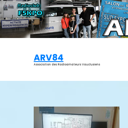
Aller
au
contenu
ARV84
Association des Radioamateurs Vauclusiens