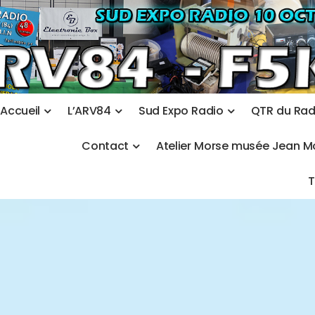
A
c
c
u
e
i
l
L
’
A
R
V
8
4
S
u
d
E
x
p
o
R
a
d
i
o
Q
T
R
d
u
R
a
C
o
n
t
a
c
t
A
t
e
l
i
e
r
M
o
r
s
e
m
u
s
é
e
J
e
a
n
M