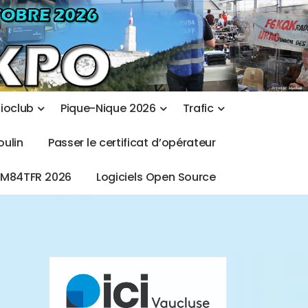
d
i
o
c
l
u
b
P
i
q
u
e
-
N
i
q
u
e
2
0
2
6
T
r
a
f
i
c
o
u
l
i
n
P
a
s
s
e
r
l
e
c
e
r
t
i
f
i
c
a
t
d
’
o
p
é
r
a
t
e
u
r
T
M
8
4
T
F
R
2
0
2
6
L
o
g
i
c
i
e
l
s
O
p
e
n
S
o
u
r
c
e