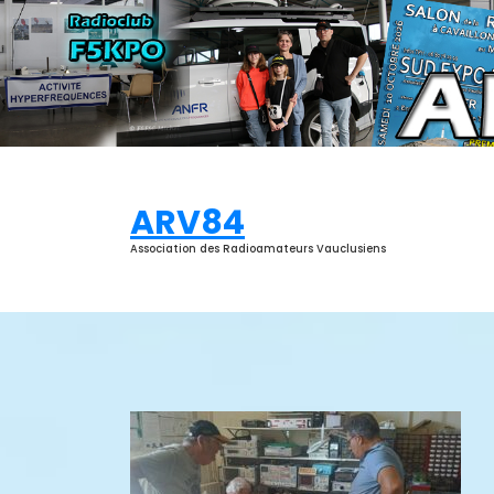
Aller
au
contenu
ARV84
Association des Radioamateurs Vauclusiens