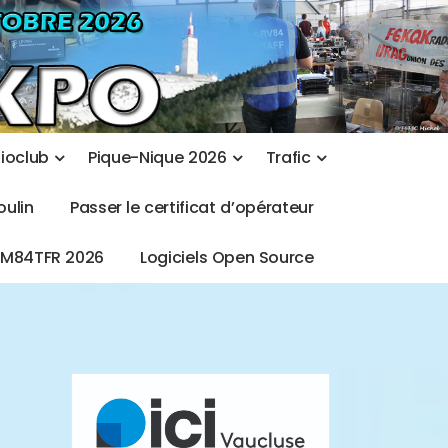
d
i
o
c
l
u
b
P
i
q
u
e
-
N
i
q
u
e
2
0
2
6
T
r
a
f
i
c
o
u
l
i
n
P
a
s
s
e
r
l
e
c
e
r
t
i
f
i
c
a
t
d
’
o
p
é
r
a
t
e
u
r
T
M
8
4
T
F
R
2
0
2
6
L
o
g
i
c
i
e
l
s
O
p
e
n
S
o
u
r
c
e