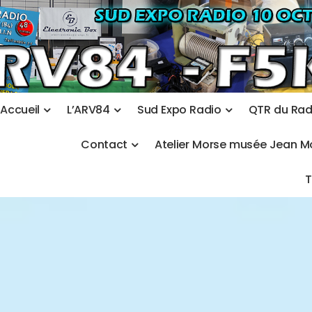
A
c
c
u
e
i
l
L
’
A
R
V
8
4
S
u
d
E
x
p
o
R
a
d
i
o
Q
T
R
d
u
R
a
C
o
n
t
a
c
t
A
t
e
l
i
e
r
M
o
r
s
e
m
u
s
é
e
J
e
a
n
M