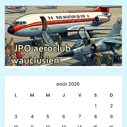
août 2026
L
M
M
J
V
S
D
1
2
3
4
5
6
7
8
9